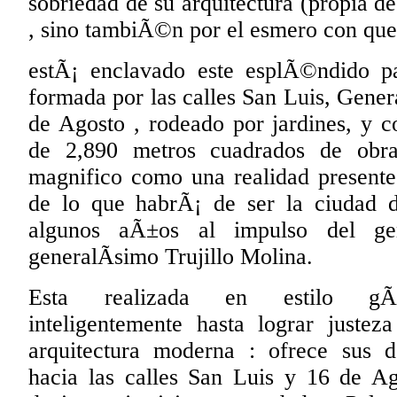
sobriedad de su arquitectura (propia de
, sino tambiÃ©n por el esmero con que 
estÃ¡ enclavado este esplÃ©ndido p
formada por las calles San Luis, Gener
de Agosto , rodeado por jardines, y c
de 2,890 metros cuadrados de obra
magnifico como una realidad present
de lo que habrÃ¡ de ser la ciudad d
algunos aÃ±os al impulso del gen
generalÃ­simo Trujillo Molina.
Esta realizada en estilo gÃ³t
inteligentemente hasta lograr justez
arquitectura moderna : ofrece sus d
hacia las calles San Luis y 16 de A